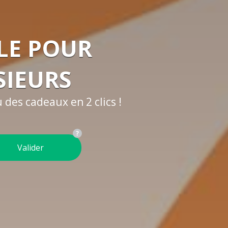
LE POUR
SIEURS
 des cadeaux en 2 clics !
Valider