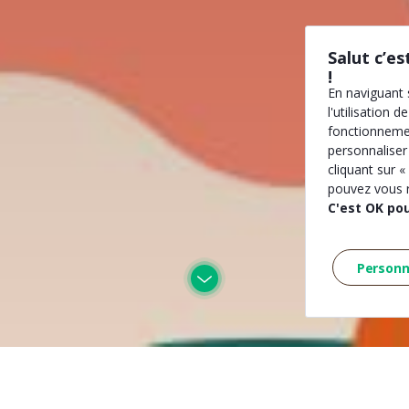
Salut c’e
!
En naviguant
l'utilisation 
fonctionneme
personnaliser
cliquant sur «
pouvez vous r
C'est OK pou
Personn
Comment ça marche ?