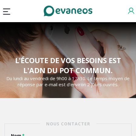
L'ÉCOUTE DE VOS BESOINS EST
L'ADN DU POT COMMUN.
Du lundi au vendredi de 9h00 à 17h30. Le temps moyen de
réponse par e-mail est d'environ 2 jours ouvrés.
NOUS CONTACTER
Nom