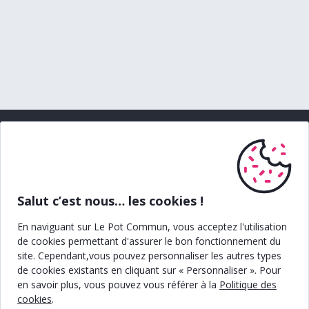
LEGALE
SECURITE
Politique et préférences cookies
Chiffrement https
Politique de confidentialité Le pot
Protection 3D secure
commun
Salut c’est nous… les cookies !
CGU Le pot commun
En naviguant sur Le Pot Commun, vous acceptez l'utilisation
CGU de Xpollens
de cookies permettant d'assurer le bon fonctionnement du
Politique de confidentialité de
site. Cependant,vous pouvez personnaliser les autres types
Xpollens
de cookies existants en cliquant sur « Personnaliser ». Pour
Sécurité
en savoir plus, vous pouvez vous référer à la
Politique des
cookies
.